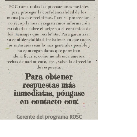
FGC toma todas las precauciones posibles
para proteger la confidencialidad de los
mensajes que recibimos. Para su protección,
no recopilamos ni registramos información
estadística sobre el origen o el contenido de
los mensajes que recibimos. Para garantizar
su confidencialidad, insistimos en que todos
los mensajes sean lo más generales posible y
no contengan datos que permitan
identificarle, como nombres, números,
fechas de nacimiento, etc., salvo la dirección
de respuesta.
Para obtener
respuestas más
inmediatas, póngase
en contacto con:
Gerente del programa ROSC
Whitney Devine
wdevine@fgcinc.org